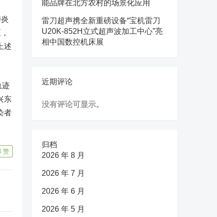
能品牌在北方农村的场景化应用
肺炎
雷刀超声携全新重磅设备“宝机雷刀
U20K-852H立式超声波加工中心”亮
区，
相中国数控机床展
上述
近期评论
轨迹
兴东
没有评论可显示。
染者
归档
3
赞
2026 年 8 月
2026 年 7 月
2026 年 6 月
2026 年 5 月