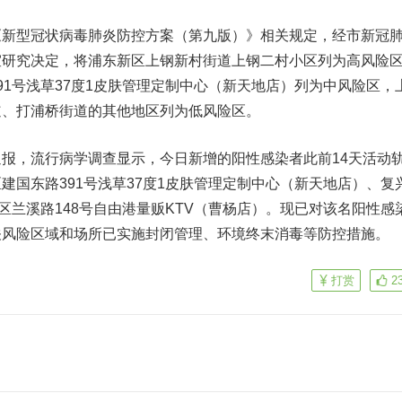
《新型冠状病毒肺炎防控方案（第九版）》相关规定，经市新冠
室研究决定，将浦东新区上钢新村街道上钢二村小区列为高风险
91号浅草37度1皮肤管理定制中心（新天地店）列为中风险区，
道、打浦桥街道的其他地区列为低风险区。
报，流行病学调查显示，今日新增的阳性感染者此前14天活动
建国东路391号浅草37度1皮肤管理定制中心（新天地店）、复
陀区兰溪路148号自由港量贩KTV（曹杨店）。现已对该名阳性感
关风险区域和场所已实施封闭管理、环境终末消毒等防控措施。
打赏
2