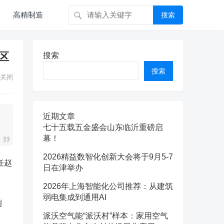
高精制造
搜索
区
搜索
搜索
关闭
近期文章
七十五载五金盛会山东临沂重磅启
幕！
2026精益数智化创新大会将于9月5-7
任赵
日在津举办
2026年上海智能化公司推荐：从建筑
弱电集成到通用AI
例
派沃空气能“派沃村”样本：家用空气