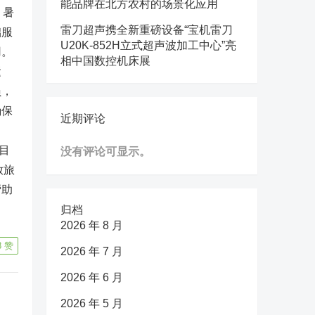
能品牌在北方农村的场景化应用
，暑
雷刀超声携全新重磅设备“宝机雷刀
础服
U20K-852H立式超声波加工中心”亮
用。
相中国数控机床展
运
员，
确保
近期评论
目
没有评论可显示。
放旅
帮助
归档
2026 年 8 月
8
赞
2026 年 7 月
2026 年 6 月
2026 年 5 月