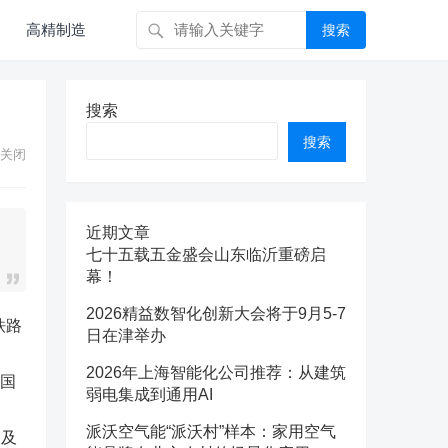
高精制造
搜索
搜索
搜索
关闭
近期文章
七十五载五金盛会山东临沂重磅启
幕！
2026精益数智化创新大会将于9月5-7
铁路
日在津举办
2026年上海智能化公司推荐：从建筑
全国
弱电集成到通用AI
派沃空气能“派沃村”样本：家用空气
，及