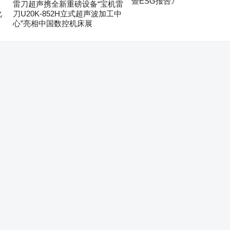
暨ESG报告》
雷刀超声携全新重磅设备“宝机雷
化
刀U20K-852H立式超声波加工中
心”亮相中国数控机床展