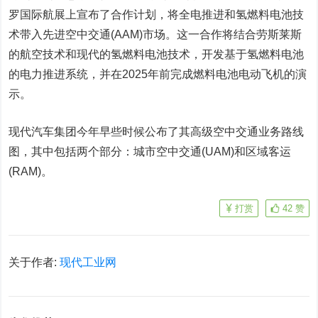
罗国际航展上宣布了合作计划，将全电推进和氢燃料电池技
术带入先进空中交通(AAM)市场。这一合作将结合劳斯莱斯
的航空技术和现代的氢燃料电池技术，开发基于氢燃料电池
的电力推进系统，并在2025年前完成燃料电池电动飞机的演
示。
现代汽车集团今年早些时候公布了其高级空中交通业务路线
图，其中包括两个部分：城市空中交通(UAM)和区域客运
(RAM)。
打赏
42
赞
关于作者:
现代工业网