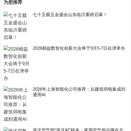
为您推荐
七十五载五金盛会山东临沂重磅启幕！
2026精益数智化创新大会将于9月5-7日在津举办
2026年上海智能化公司推荐：从建筑弱电集成到
通用AI
派沃空气能“派沃村”样本：家用空气能品牌在北