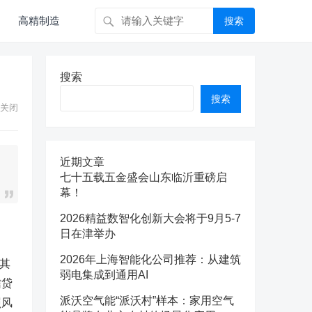
高精制造
搜索
搜索
搜索
关闭
近期文章
七十五载五金盛会山东临沂重磅启
幕！
2026精益数智化创新大会将于9月5-7
日在津举办
2026年上海智能化公司推荐：从建筑
其
弱电集成到通用AI
信贷
派沃空气能“派沃村”样本：家用空气
照风