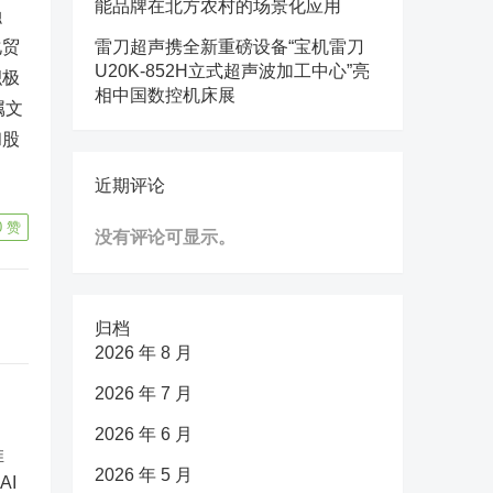
能品牌在北方农村的场景化应用
融
化贸
雷刀超声携全新重磅设备“宝机雷刀
U20K-852H立式超声波加工中心”亮
积极
相中国数控机床展
属文
和股
近期评论
0
赞
没有评论可显示。
归档
2026 年 8 月
2026 年 7 月
2026 年 6 月
2026 年 5 月