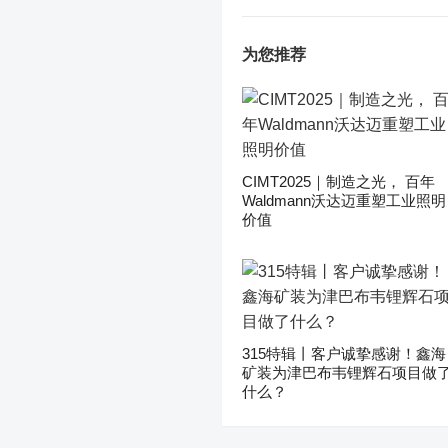
为您推荐
CIMT2025｜制造之光， 百年
Waldmann沃达迈重塑工业照明
价值
315特辑丨客户诚挚感谢！鑫海
矿装为津巴布韦锂辉石项目做
什么？