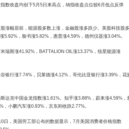
数收盘均创下5月5日来高点，纳指收盘点位较6月低点反弹
涨幅居前，能源股多数上涨，金融股涨多跌少。美股科技股
5.92%，脸书涨5.82%，惠普涨4.59%，德州仪器涨3.04%。
41.92%，BATTALION OIL涨13.37%，纽星能源涨
涨7.74%，贝莱德涨4.12%，哥伦比亚银行涨3.39%，花
中国金龙指数涨1.61%。知乎涨3.88%，蔚来涨4.59%，
1%，小鹏汽车涨0.93%，京东则收跌2.77%。
0日，美国劳工部公布的数据显示，7月美国消费者价格指数