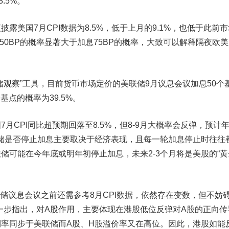
.5%。
披露美国7月CPI数据为8.5%，低于上月的9.1%，也低于此前
息50BP的概率显著大于加息75BP的概率，大致可以解释隔夜欧
察”工具，目前货币市场定价的美联储9月议息会议加息50个
个基点的概率为39.5%。
CPI同比超预期回落至8.5%，但8-9月大概率会反弹，预计
储是否停止加息主要取决于经济表现，且每一轮加息停止时往往
储可能在今年底或明年初停止加息，未来2-3个月将是美股的“黄
议息会议之前还需参考8月CPI数据，依然存在变数，但不妨
一步指出，对A股作用，主要体现在港股低位反弹对A股的正向传
率同步于美联储而A股、H股溢价率又在高位。因此，港股如能