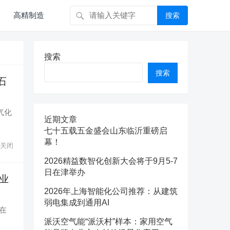
高精制造
搜索
搜索
搜索
石
气化
近期文章
七十五载五金盛会山东临沂重磅启
幕！
关闭
2026精益数智化创新大会将于9月5-7
日在津举办
工业
2026年上海智能化公司推荐：从建筑
弱电集成到通用AI
”在
派沃空气能“派沃村”样本：家用空气