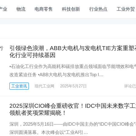
产业
物流
电商零售
科技创新
行业热点
工业外贸
引领绿色浪潮，ABB大电机与发电机TIE方案重塑
化行业可持续基因
•石油化工行业作为高能耗和碳排放重点领域面临节能增效和电
改造紧迫任务 •ABB大电机与发电机推出Top I…
工业资讯
现代工业网
2025年5月27日
评论已
2025深圳CIO峰会重磅收官！IDC中国未来数字
领航者奖项荣耀揭晓！
深圳，2025年5月16日——由IDC中国主办的“IDC中国CIO峰会
深圳圆满落幕。本次峰会以“工业AI引…