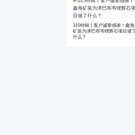
315特辑丨客户诚挚感谢！鑫海
矿装为津巴布韦锂辉石项目做
什么？