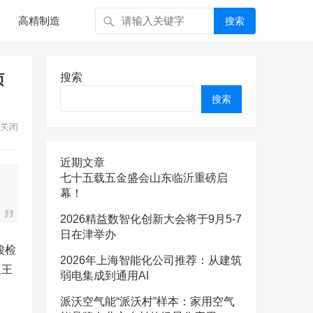
高精制造
搜索
侦
搜索
搜索
关闭
近期文章
七十五载五金盛会山东临沂重磅启
幕！
2026精益数智化创新大会将于9月5-7
日在津举办
酸检
2026年上海智能化公司推荐：从建筑
人王
弱电集成到通用AI
派沃空气能“派沃村”样本：家用空气