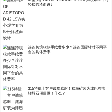
轻松除渣而设计
连连跨境收款手续费多少？连连国际针对不同平
台的具体费率
315特辑丨客户诚挚感谢！鑫海矿装为津巴布韦
锂辉石项目做了什么？