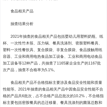
食品相关产品
抽查结果分析
2021年抽查的食品相关产品包括婴幼儿用塑料奶瓶、纸
杯、一次性竹木筷、压力锅、餐具洗涤剂、密胺塑料餐具、
塑料一次性餐饮具、复合膜袋、非复合膜袋、食品接触用纸
容器、工业和商用电热食品加工设备、工业和商用电动食品
加工设备等12种产品，共抽查了1165家企业生产的1167批
次产品，抽查不合格率为5.1%。
食品相关产品不合格指标主要涉及食品安全性能和质量
性能等。2021年抽查的食品相关产品中因食品安全性能不合
格的产品共6批次，占不合格产品总批次的10.2%，不合格指
标主要包括密胺餐具的总迁移量、餐具洗涤剂的菌落总数和