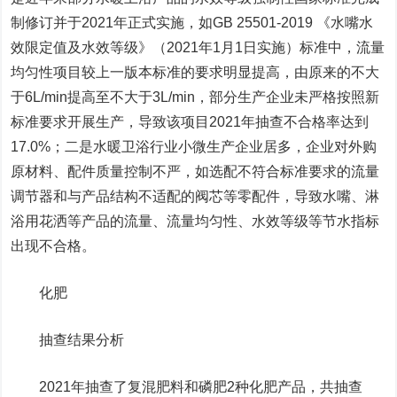
制修订并于2021年正式实施，如GB 25501-2019 《水嘴水
效限定值及水效等级》（2021年1月1日实施）标准中，流量
均匀性项目较上一版本标准的要求明显提高，由原来的不大
于6L/min提高至不大于3L/min，部分生产企业未严格按照新
标准要求开展生产，导致该项目2021年抽查不合格率达到
17.0%；二是水暖卫浴行业小微生产企业居多，企业对外购
原材料、配件质量控制不严，如选配不符合标准要求的流量
调节器和与产品结构不适配的阀芯等零配件，导致水嘴、淋
浴用花洒等产品的流量、流量均匀性、水效等级等节水指标
出现不合格。
化肥
抽查结果分析
2021年抽查了复混肥料和磷肥2种化肥产品，共抽查