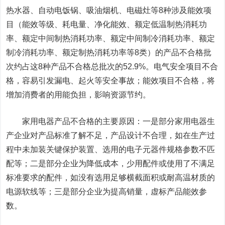
热水器、自动电饭锅、吸油烟机、电磁灶等8种涉及能效项
目（能效等级、耗电量、净化能效、额定低温制热消耗功
率、额定中间制热消耗功率、额定中间制冷消耗功率、额定
制冷消耗功率、额定制热消耗功率等8类）的产品不合格批
次约占这8种产品不合格总批次的52.9%。电气安全项目不合
格，容易引发漏电、起火等安全事故；能效项目不合格，将
增加消费者的用能负担，影响资源节约。
家用电器产品不合格的主要原因：一是部分家用电器生
产企业对产品标准了解不足，产品设计不合理，如在生产过
程中未加装关键保护装置、选用的电子元器件规格参数不匹
配等；二是部分企业为降低成本，少用配件或使用了不满足
标准要求的配件，如没有选用足够横截面积或耐高温材质的
电源软线等；三是部分企业为提高销量，虚标产品能效参
数。