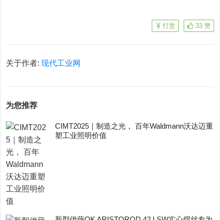
打赏
33
赞
关于作者:
现代工业网
为您推荐
CIMT2025｜制造之光， 百年Waldmann沃达迈重
塑工业照明价值
新型伊萨OK ARISTOROD 42 LSW实心焊丝专为