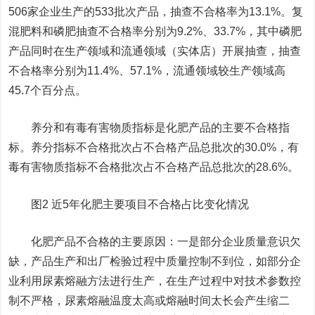
506家企业生产的533批次产品，抽查不合格率为13.1%。复
混肥料和磷肥抽查不合格率分别为9.2%、33.7%，其中磷肥
产品同时在生产领域和流通领域（实体店）开展抽查，抽查
不合格率分别为11.4%、57.1%，流通领域较生产领域高
45.7个百分点。
养分和有毒有害物质指标是化肥产品的主要不合格指
标。养分指标不合格批次占不合格产品总批次的30.0%，有
毒有害物质指标不合格批次占不合格产品总批次的28.6%。
图2 近5年化肥主要项目不合格占比变化情况
化肥产品不合格的主要原因：一是部分企业质量意识欠
缺，产品生产和出厂检验过程中质量控制不到位，如部分企
业利用尿素熔融方法进行生产，在生产过程中对技术参数控
制不严格，尿素熔融温度太高或熔融时间太长会产生缩二