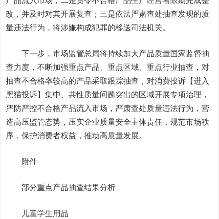
产品流入市场；二是责令不合格产品生产经营者限期完成整
改，并及时对其开展复查；三是依法严肃查处抽查发现的质
量违法行为，将涉嫌构成犯罪的移送司法机关。
下一步，市场监管总局将持续加大产品质量国家监督抽
查力度，不断加强重点产品、重点区域、重点行业抽查，对
抽查不合格率较高的产品采取跟踪抽查，对消费投诉【进入
黑猫投诉】集中、共性质量问题突出的区域开展专项治理，
严防严控不合格产品流入市场，严肃查处质量违法行为，营
造高压监管态势，压实企业质量安全主体责任，规范市场秩
序，保护消费者权益，推动高质量发展。
附件
部分重点产品抽查结果分析
儿童学生用品