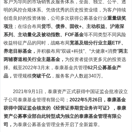
客户为导向的市场销售及服务体系，全面、独立、公平、透
明的风控合规体系。凭借优秀的历史投资业绩，为客户持续
创造良好的投资体验，公司多次获得公募基金行业
重量级奖
项注
；在综合布局
货币、债券、固收+、主动权益、沪港深
系列、主动量化及被动指数、FOF基金
等不同类型不同风险
收益特征产品的同时，战略布局
宽基及细分行业主题ETF、
养老目标基金，
并积极布局“双碳+科技”、“大健康+消费”
两主
两辅赛道相关行业主题基金，
为投资者提供更多元的投资选
择。截至2022年3月末，泰康基金共管理
62只公募基金产
品，
管理规模
突破千亿
，
服务客户人数超340万。
2021年9月1日，泰康资产正式获得中国证监会批准设立
子公司泰康基金管理有限公司；
2022年5月26日，泰康基金
获得中国证监会核发的《经营证券期货业务许可证》，泰康
资产公募事业部自此转型成为独立的泰康基金管理有限公
司，
为泰康公募基金管理业务开启了全新篇章。