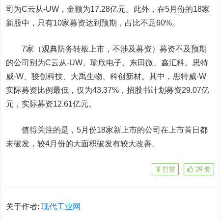
司为C云从-UW，金额为17.28亿元。此外，在5月份的18家
新股中，只有10家募资达到预期，占比不足60%。
7家（
观典防务
转板上市，不涉及募资）募资不及预期
的公司别为C云从-UW、
瑜欣电子
、
东田微
、
鑫汇科
、
思特
威
-W、
骏创科技
、
大禹生物
、
科创新材
。其中，思特威-W
实际募资比例最低，仅为43.37%，招股书计划募资29.07亿
元，实际募资12.61亿元。
值得关注的是，5月份18家新上市的公司在上市首日都
未破发，较4月份的大面积破发有较大改善。
打赏
29
赞
关于作者:
现代工业网