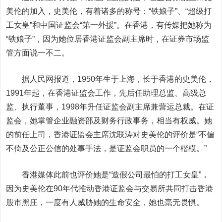
美伦的加入，史美伦，有着诸多的称号：“铁娘子”、“超级打
工女皇”和中国证监会“第一外援”。在香港，有传媒把她称为
“铁娘子”，因为她位居香港证监会副主席时，在证券市场监
管方面说一不二。
据
人民网
报道，1950年生于上海，长于香港的史美伦，
1991年起，在香港证监会工作，先后任助理总监、高级总
监、执行董事，1998年升任证监会副主席兼营运总裁。在证
监会，她掌管企业融资部及财务行政事务，相当有权威。她
的前任上司，香港证监会主席沈联涛对史美伦的评价是“不偏
不倚及公正公信的处事手法，是证监会职员的一个楷模。”
香港媒体此前也评价她是“造假公司最怕的打工女皇”，
因为史美伦在90年代推动香港证监会与交易所共同打击香港
股市黑庄，一度有人威胁她的生命安全，她也毫无畏惧。