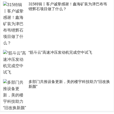
315特辑丨客户诚挚感谢！鑫海矿装为津巴布韦
锂辉石项目做了什么？
“筋斗云”高速冲压发动机完成空中试飞
多部门共推设备更新，美的楼宇科技助力“旧改换
新颜”