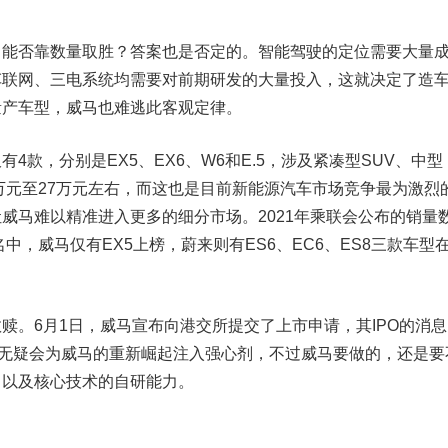
否靠数量取胜？答案也是否定的。智能驾驶的定位需要大量
车联网、三电系统均需要对前期研发的大量投入，这就决定了造
量产车型，威马也难逃此客观定律。
款，分别是EX5、EX6、W6和E.5，涉及紧凑型SUV、中型
6万元至27万元左右，而这也是目前新能源汽车市场竞争最为激烈
威马难以精准进入更多的细分市场。2021年乘联会公布的销量
名中，威马仅有EX5上榜，蔚来则有ES6、EC6、ES8三款车型
救赎。
6月1日，威马宣布向港交所提交了上市申请，其IPO的消
，无疑会为威马的重新崛起注入强心剂，不过威马要做的，还是要
，以及核心技术的自研能力。