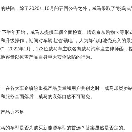
的缺陷，除了2020年10月的召回公告之外，威马采取了“鸵鸟式
年下半年开始，威马以提供车辆全面检查、赠送京东购物卡等形
和升级操作，期间对车辆电池“锁电”，人为降低电池壳充入的最
”。2022年1月，173位威马车主联名向威马汽车发去律师函，
电池容量以掩盖产品自身重大安全缺陷的行为。
在各大车企纷纷重视产品质量和用户共创之时，威马却屡屡
品和服务全面落后，威马的衰落自然不可避免。
车产品力不足
的车型是否为购买新能源车型的首选？答案显然是否定的。