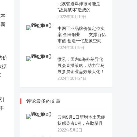
北溪管道爆炸很可能是
“故意破坏”造成的
成本
2022年10月19日
车新
中网工业品牌价值定位实
案 金田铜业——支撑百亿
市值 创造千亿想象空间
2024年10月9日
的价
微吼：国内&海外差异化
展会直播策略，助力宝马
数据
展参展企业品效最大化！
在
2024年10月24日
息引
评论最多的文章
不
云南5月1日新增本土无症
状感染者1例，在勐腊县
2022年5月2日