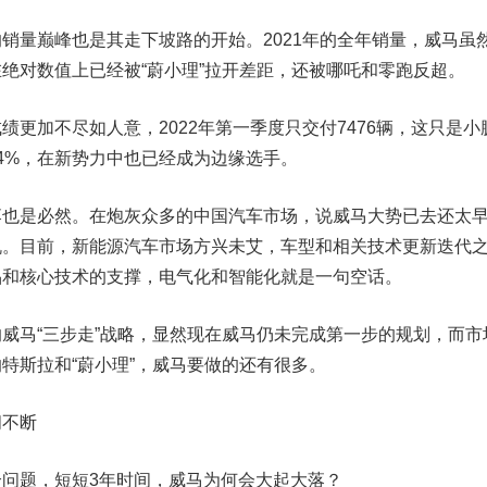
的销量巅峰也是其走下坡路的开始
。2021年的全年销量，威马虽
绝对数值上已经被“蔚小理”拉开差距，还被哪吒和零跑反超。
加不尽如人意，2022年第一季度只交付7476辆，这只是小
24%，在新势力中也已经成为边缘选手。
是必然。在炮灰众多的中国汽车市场，说威马大势已去还太
机。目前，新能源汽车市场方兴未艾，车型和相关技术更新迭代
品和核心技术的支撑，电气化和智能化就是一句空话。
马“三步走”战略，显然现在威马仍未完成第一步的规划，而市
特斯拉和“蔚小理”，威马要做的还有很多。
闻不断
题，短短3年时间，威马为何会大起大落？