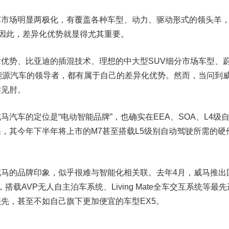
场明显两极化，有覆盖各种车型、动力、驱动形式的领头羊
。因此，差异化优势就显得尤其重要。
优势、
比亚迪
的插混技术、理想的中大型SUV细分市场车型、
能源汽车的领导者，都有属于自己的差异化优势。然而，当问到
襟见肘。
车的定位是“电动智能品牌”，也确实在EEA、SOA、L4级
，其今年下半年将上市的M7甚至搭载L5级别自动驾驶所需的硬
的品牌印象，似乎很难与智能化相关联。去年4月，威马推出
载AVP无人自主泊车系统、Living Mate全车交互系统等最先
先，甚至不如自己旗下更加便宜的车型EX5。