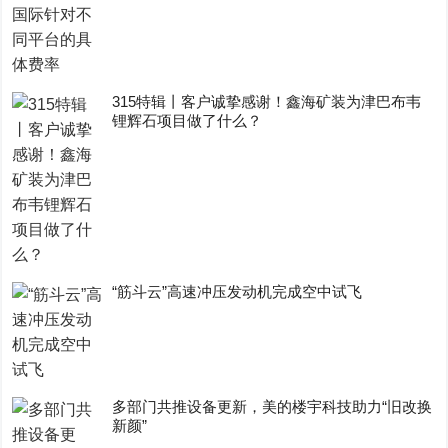
315特辑丨客户诚挚感谢！鑫海矿装为津巴布韦
锂辉石项目做了什么？
“筋斗云”高速冲压发动机完成空中试飞
多部门共推设备更新，美的楼宇科技助力“旧改换
新颜”