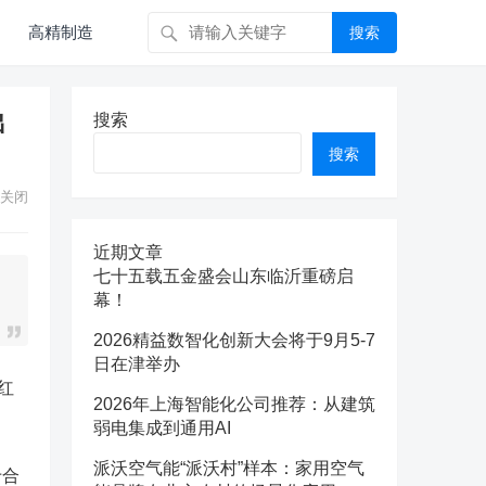
高精制造
搜索
出
搜索
搜索
关闭
近期文章
七十五载五金盛会山东临沂重磅启
幕！
2026精益数智化创新大会将于9月5-7
日在津举办
红
2026年上海智能化公司推荐：从建筑
弱电集成到通用AI
派沃空气能“派沃村”样本：家用空气
于合