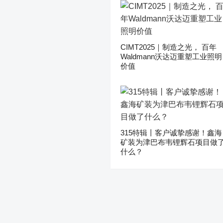
CIMT2025｜制造之光， 百年
Waldmann沃达迈重塑工业照明
价值
315特辑丨客户诚挚感谢！鑫海
矿装为津巴布韦锂辉石项目做
什么？