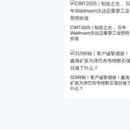
CIMT2025｜制造之光， 百年
Waldmann沃达迈重塑工业照明
价值
315特辑丨客户诚挚感谢！鑫海
矿装为津巴布韦锂辉石项目做
什么？