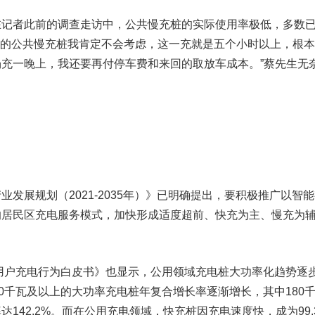
者此前的调查走访中，公共慢充桩的实际使用率极低，多数
里的公共慢充桩我肯定不会考虑，这一充就是五个小时以上，根
充一晚上，我还要再付停车费和来回的取放车成本。”蔡先生无
展规划（2021-2035年）》已明确提出，要积极推广以智能
的居民区充电服务模式，加快形成适度超前、快充为主、慢充为
。
用户充电行为白皮书》也显示，公用领域充电桩大功率化趋势逐
20千瓦及以上的大功率充电桩年复合增长率逐渐增长，其中180
142.2%。而在公用充电领域，快充桩因充电速度快，成为99.