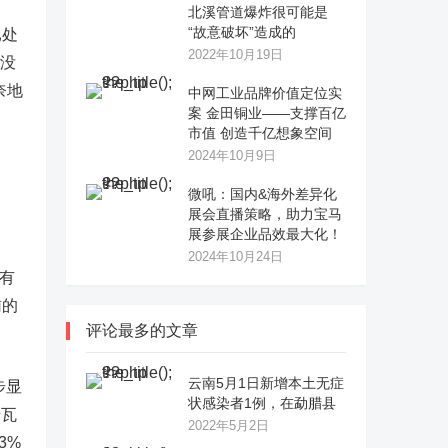
北溪管道爆炸很可能是
“故意破坏”造成的
已处
2022年10月19日
本没
奈地
中网工业品牌价值定位实
案 金田铜业——支撑百亿
市值 创造千亿想象空间
2024年10月9日
微吼：国内&海外差异化
展会直播策略，助力宝马
展参展企业品效最大化！
2024年10月24日
有
辅的
评论最多的文章
云南5月1日新增本土无症
步显
状感染者1例，在勐腊县
千瓦
2022年5月2日
3%