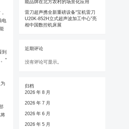
能品牌在北方农村的场景化应用
雷刀超声携全新重磅设备“宝机雷刀
时，
U20K-852H立式超声波加工中心”亮
插电
相中国数控机床展
能
近期评论
看到
。”
没有评论可显示。
但为
归档
2026 年 8 月
2026 年 7 月
部
2026 年 6 月
也将
2026 年 5 月