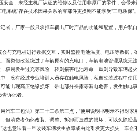
高压安全，未经主机厂认证的维修以及使用非原厂的零件，会带来
三电系统”存在技术因果关系的零部件更换则不能享受“三电质保”
者，厂家一般只承担车辆出厂时产品的功能和配置，用户私
会与充电桩进行数据交互，实时监控电池温度、电压等数据，
境。而类似改装绕过了车辆原有的充电口，车辆电池管理系统无
控，极易发生过充等风险，轻则损害电池寿命，重则导致车辆起
程中，没有经过专业培训人员存在触电风险，私自改装过程中使
，可能出现高压绝缘损坏，带电部分裸露等漏电危害，发生触电
员告诉记者。
汽车三包法》第三十二条第三点，“使用说明书明示不得对家
卸，但消费者仍然改装、调整、拆卸而造成的损坏，可以免除经
”这也意味着一旦改装车辆发生故障或由此引发更大损失，车企