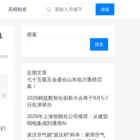
高精制造
搜索
电
搜索
搜索
关闭
近期文章
七十五载五金盛会山东临沂重磅启
幕！
2026精益数智化创新大会将于9月5-7
日在津举办
2026年上海智能化公司推荐：从建筑
弱电集成到通用AI
他们
派沃空气能“派沃村”样本：家用空气