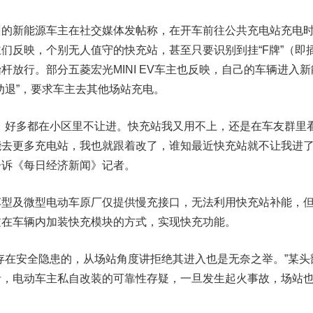
新能源车主在社交媒体发帖称，在开车前往公共充电站充电
们反映，个别无人值守的快充站，甚至只要识别到挂“F牌”（即
杆放行。部分五菱宏光MINI EV车主也反映，自己的车辆进入新
劝退”，要求车主去其他场站充电。
好多都在小区里不让进。快充站我又用不上，还是在车友群里
去更多充电站，我也就跟着改了，谁知最近快充站就不让我进了
告诉《每日经济新闻》记者。
及微型电动车原厂仅提供慢充接口，无法利用快充站补能，
过在车辆内加装快充模块的方式，实现快充功能。
在安全隐患的，从场站角度讲拒绝其进入也是无奈之举。”某头
者，电动车主私自改装的可靠性存疑，一旦发生起火事故，场站