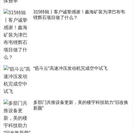
315特辑丨客户诚挚感谢！鑫海矿装为津巴布韦
锂辉石项目做了什么？
“筋斗云”高速冲压发动机完成空中试飞
多部门共推设备更新，美的楼宇科技助力“旧改换
新颜”